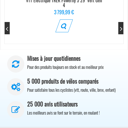
VTT Electrique TREK Powerfly 5 29'' Vert Gén
4
Prix
3 799,99 €
Mises à jour quotidiennes
Pour des produits toujours en stock et au meilleur prix
5 000 produits de vélos comparés
Pour satisfaire tous les cyclistes (vtt, route, ville, bmx, enfant)
25 000 avis utilisateurs
Les meilleurs avis se font sur le terrain, en roulant !