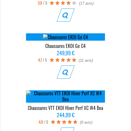
3.9
/ 5
(17 avis)
Chaussures EKOI Ge C4
Prix
249,99 €
4.7
/ 5
(11 avis)
Chaussures VTT EKOI Hiver Perf XC W4 Boa
Prix
244,99 €
4.9
/ 5
(9 avis)