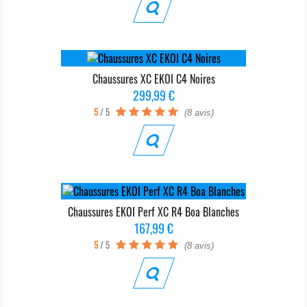
Chaussures XC EKOI C4 Noires
Prix
299,99 €
5
/ 5
(8 avis)
Chaussures EKOI Perf XC R4 Boa Blanches
Prix
167,99 €
5
/ 5
(8 avis)