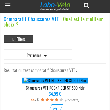

Comparatif Chaussures VTT :
Quel est le meilleur
choix ?
Filters

Pertinence
Résultat du test comparatif Chaussures VTT :
Chaussures VTT ROCKRIDER ST 500 Noir
Prix
64,99 €
4.4
/ 5
(258 avis)