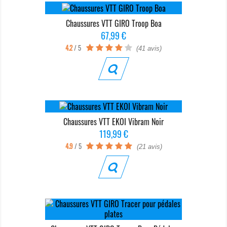
Chaussures VTT GIRO Troop Boa
Prix
67,99 €
4.2
/ 5
(41 avis)
Chaussures VTT EKOI Vibram Noir
Prix
119,99 €
4.9
/ 5
(21 avis)