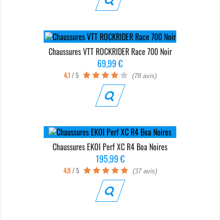
Chaussures VTT ROCKRIDER Race 700 Noir
Prix
69,99 €
4.1
/ 5
(78 avis)
Chaussures EKOI Perf XC R4 Boa Noires
Prix
195,99 €
4.9
/ 5
(37 avis)