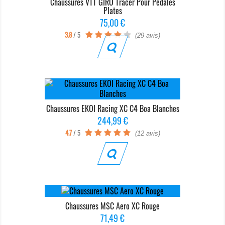
Chaussures VTT GIRO Tracer Pour Pédales
Plates
Prix
75,00 €
3.8
/ 5
(29 avis)
Chaussures EKOI Racing XC C4 Boa Blanches
Prix
244,99 €
4.7
/ 5
(12 avis)
Chaussures MSC Aero XC Rouge
Prix
71,49 €