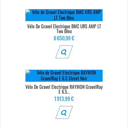
Vélo De Gravel Electrique BMC URS AMP LT
Two Bleu
Prix
6 650,99 €
Vélo De Gravel Electrique RAYMON GravelRay
E 6.5...
Prix
1 913,99 €