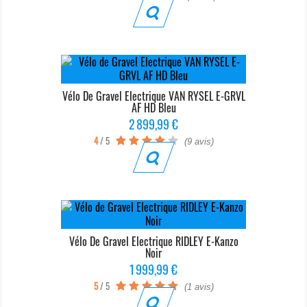
Vélo De Gravel Electrique VAN RYSEL E-GRVL
AF HD Bleu
Prix
2 899,99 €
4
/ 5
(9 avis)
Vélo De Gravel Electrique RIDLEY E-Kanzo
Noir
Prix
1 999,99 €
5
/ 5
(1 avis)