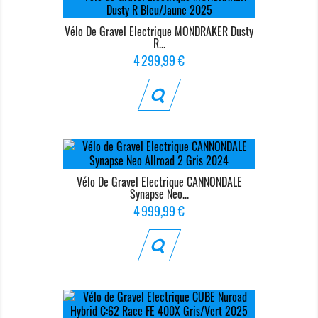
Vélo De Gravel Electrique MONDRAKER Dusty
R...
Prix
4 299,99 €
Vélo De Gravel Electrique CANNONDALE
Synapse Neo...
Prix
4 999,99 €