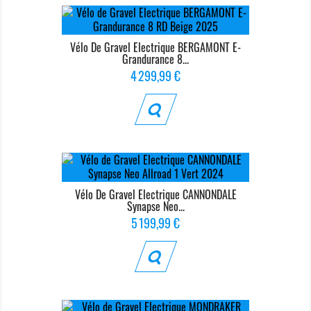
Vélo De Gravel Electrique BERGAMONT E-
Grandurance 8...
Prix
4 299,99 €
Vélo De Gravel Electrique CANNONDALE
Synapse Neo...
Prix
5 199,99 €