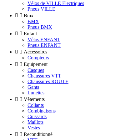
Vélos de VILLE Electriques
Pneus VILLE


Bmx
BMX
Pneus BMX


Enfant
Vélos ENFANT
Pneus ENFANT


Accessoires
Compteurs


Equipement
Casques
Chaussures VTT
Chaussures ROUTE
Gants
Lunettes


Vêtements
Collants
Combinaisons
Cuissards
Maillots
Vestes


Reconditionné